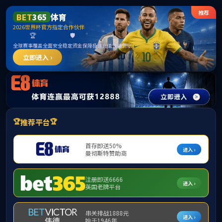
首页| J9国际集团中国官方网站
提示：您当前ip并非校内地址，该信息仅允许校内地址访问
首页
关闭此页